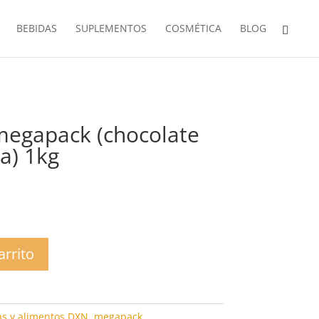
BEBIDAS
SUPLEMENTOS
COSMÉTICA
BLOG
egapack (chocolate
a) 1kg
arrito
s y alimentos DXN
,
megapack