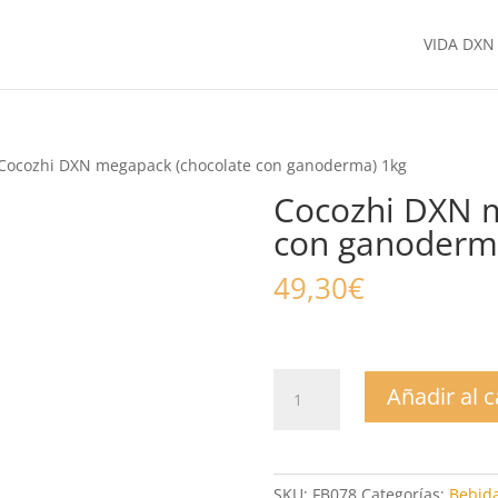
VIDA DXN
Cocozhi DXN megapack (chocolate con ganoderma) 1kg
Cocozhi DXN m
con ganoderm
49,30
€
Cocozhi
Añadir al c
DXN
megapack
(chocolate
con
SKU:
FB078
Categorías:
Bebida