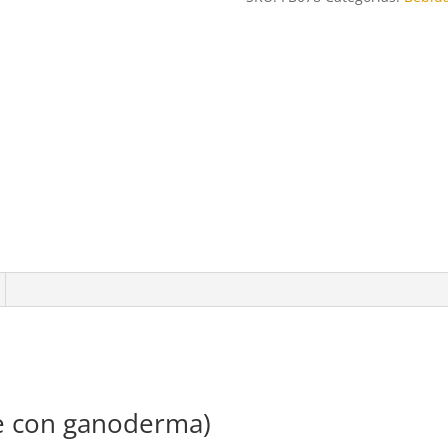
ganoderma)
1kg
cantidad
e con ganoderma)