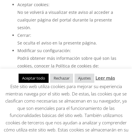
Aceptar cookies:
No se volverá a visualizar este aviso al acceder a
cualquier página del portal durante la presente
sesión.
Cerrar:
Se oculta el aviso en la presente página.
Modificar su configuración:
Podrá obtener más información sobre qué son las
cookies, conocer la Política de cookies de:
www.ganostar.es; www.ganostar.com,
Leer más
Aceptar todo
Rechazar
Ajustes
dxnmentor.com; dxnblog.com/dxnblog.es;
Este sitio web utiliza cookies para mejorar su experiencia
www.vidadxn.es/com y modificar la configuración
mientras navega por el sitio web. De estas, las cookies que se
de su navegador.
clasifican como necesarias se almacenan en su navegador, ya
que son esenciales para el funcionamiento de las
Ganostar, S.L.
funcionalidades básicas del sitio web. También utilizamos
Aviso Legal, Política de privacidad, Condiciones
cookies de terceros que nos ayudan a analizar y comprender
generales, cookies
cómo utiliza este sitio web. Estas cookies se almacenarán en su