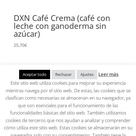
DXN Café Crema (café con
leche con ganoderma sin
azúcar)
25,70
€
Cocozhi DXN (chocolate con
Leer más
Aceptar todo
Rechazar
Ajustes
ganoderma)
Este sitio web utiliza cookies para mejorar su experiencia
mientras navega por el sitio web. De estas, las cookies que se
35,10
€
clasifican como necesarias se almacenan en su navegador, ya
que son esenciales para el funcionamiento de las
funcionalidades básicas del sitio web. También utilizamos
Aviso Legal, Política de privacidad, Condiciones
cookies de terceros que nos ayudan a analizar y comprender
generales, cookies
cómo utiliza este sitio web. Estas cookies se almacenarán en su
Mi cuenta
navegador solo con su consentimiento. También tiene la