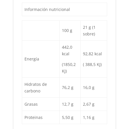
Información nutricional
21 g (1
100 g
sobre)
442,0
kcal
92,82 kcal
Energía
(1850,2
( 388,5 KJ)
KJ)
Hidratos de
76,2 g
16,0 g
carbono
Grasas
12,7 g
2,67 g
Proteinas
5,50 g
1,16 g