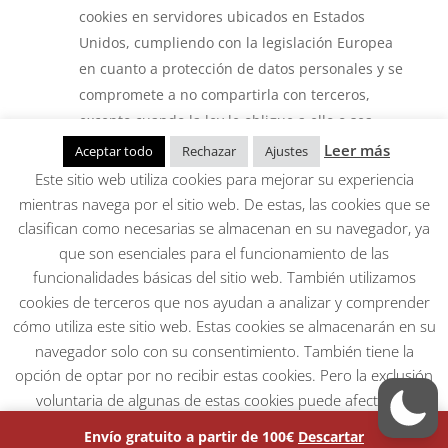
cookies en servidores ubicados en Estados
Unidos, cumpliendo con la legislación Europea
en cuanto a protección de datos personales y se
compromete a no compartirla con terceros,
excepto cuando la ley le obligue a ello o sea
necesario para el funcionamiento del sistema.
Leer más
Aceptar todo
Rechazar
Ajustes
Google no asocia su direccion IP con ninguna
Este sitio web utiliza cookies para mejorar su experiencia
otra informacion que tenga. Si desea obtener
mientras navega por el sitio web. De estas, las cookies que se
mas informacion acerca de las cookies usadas
clasifican como necesarias se almacenan en su navegador, ya
por Google Analytics, por favor acceda a esta
que son esenciales para el funcionamiento de las
direccion:
funcionalidades básicas del sitio web. También utilizamos
cookies de terceros que nos ayudan a analizar y comprender
https://developers.google.com/analytics/devguides/colle
cómo utiliza este sitio web. Estas cookies se almacenarán en su
usage?hl=es&csw=1
navegador solo con su consentimiento. También tiene la
Tipo: Tercero
opción de optar por no recibir estas cookies. Pero la exclusión
Finalidad: Publicidad comportamental
voluntaria de algunas de estas cookies puede afectar su
_gid
experiencia de navegación.
Duración: 24 horas
Envío gratuito a partir de 100€
Descartar