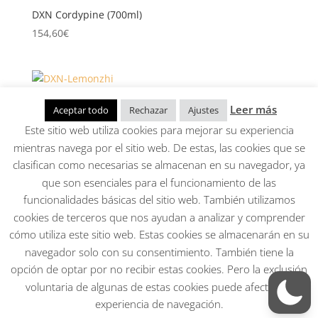
DXN Cordypine (700ml)
154,60
€
DXN Lemonzhi – Té con limón con ganoderma
Leer más
Aceptar todo
Rechazar
Ajustes
20,10
€
Este sitio web utiliza cookies para mejorar su experiencia
mientras navega por el sitio web. De estas, las cookies que se
clasifican como necesarias se almacenan en su navegador, ya
1
2
3
4
→
que son esenciales para el funcionamiento de las
funcionalidades básicas del sitio web. También utilizamos
Aviso Legal, Política de privacidad, Condiciones
cookies de terceros que nos ayudan a analizar y comprender
generales, cookies
cómo utiliza este sitio web. Estas cookies se almacenarán en su
Mi cuenta
navegador solo con su consentimiento. También tiene la
opción de optar por no recibir estas cookies. Pero la exclusión
Todos los derechos reservados. Página creada por
voluntaria de algunas de estas cookies puede afectar su
Andrea Papp
experiencia de navegación.