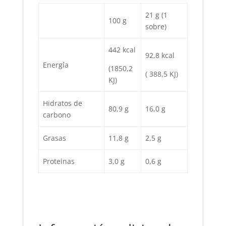
21 g (1
100 g
sobre)
442 kcal
92,8 kcal
Energía
(1850,2
( 388,5 KJ)
KJ)
Hidratos de
80,9 g
16,0 g
carbono
Grasas
11,8 g
2,5 g
Proteinas
3,0 g
0,6 g