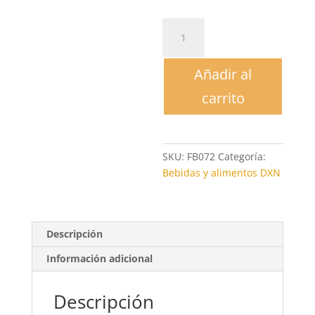
Maca
Vita
Café
Añadir al
DXN
(café
carrito
con
ganoderma,
maca
y
SKU:
FB072
Categoría:
ginseng)
Bebidas y alimentos DXN
cantidad
Descripción
Información adicional
Descripción