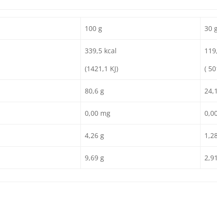
100 g
30 g
339,5 kcal
119
(1421,1 KJ)
( 50
80,6 g
24,
0,00 mg
0,0
4,26 g
1,2
9,69 g
2,9