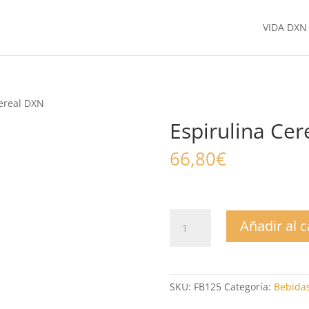
VIDA DXN
Cereal DXN
Espirulina Ce
66,80
€
Espirulina
Añadir al c
Cereal
DXN
cantidad
SKU:
FB125
Categoría:
Bebidas