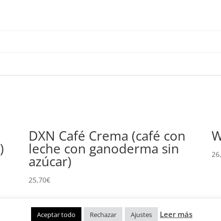
DXN Café Crema (café con
W
)
leche con ganoderma sin
26
azúcar)
25,70
€
Leer más
Aceptar todo
Rechazar
Ajustes