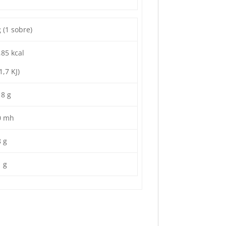
 (1 sobre)
,85 kcal
1,7 KJ)
18 g
0 mh
8 g
1 g