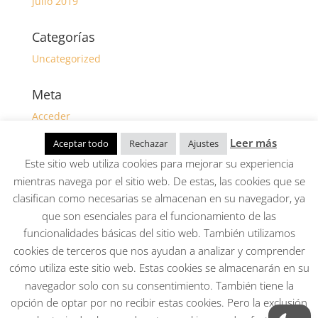
julio 2019
Categorías
Uncategorized
Meta
Acceder
Feed de entradas
Leer más
Aceptar todo
Rechazar
Ajustes
Feed de comentarios
Este sitio web utiliza cookies para mejorar su experiencia
WordPress.org
mientras navega por el sitio web. De estas, las cookies que se
clasifican como necesarias se almacenan en su navegador, ya
que son esenciales para el funcionamiento de las
funcionalidades básicas del sitio web. También utilizamos
Aviso Legal, Política de privacidad, Condiciones
cookies de terceros que nos ayudan a analizar y comprender
generales, cookies
cómo utiliza este sitio web. Estas cookies se almacenarán en su
Mi cuenta
navegador solo con su consentimiento. También tiene la
opción de optar por no recibir estas cookies. Pero la exclusión