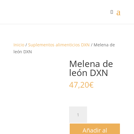
Inicio
/
Suplementos alimenticios DXN
/ Melena de
león DXN
Melena de
león DXN
47,20
€
Melena
de
león
Añadir al
DXN