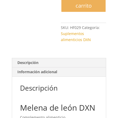
cantidad
carrito
SKU:
HF029
Categoría:
Suplementos
alimenticios DXN
Descripción
Información adicional
Descripción
Melena de león DXN
Complemento alimenticio.