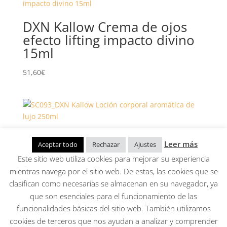
DXN Kallow Crema de ojos
efecto lifting impacto divino
15ml
51,60
€
DXN Kallow Loción corporal
Leer más
Aceptar todo
Rechazar
Ajustes
aromática de lujo 250ml
Este sitio web utiliza cookies para mejorar su experiencia
mientras navega por el sitio web. De estas, las cookies que se
21,80
€
clasifican como necesarias se almacenan en su navegador, ya
que son esenciales para el funcionamiento de las
funcionalidades básicas del sitio web. También utilizamos
Aviso Legal, Política de privacidad, Condiciones
cookies de terceros que nos ayudan a analizar y comprender