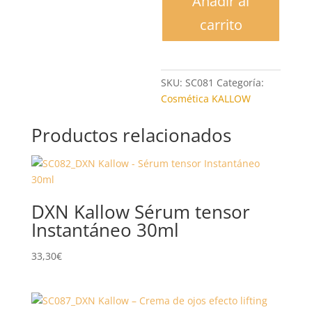
Añadir al
espumoso
instantáneo
carrito
de
aloe
y
manzanilla
SKU:
SC081
Categoría:
150ml
Cosmética KALLOW
cantidad
Productos relacionados
DXN Kallow Sérum tensor
Instantáneo 30ml
33,30
€