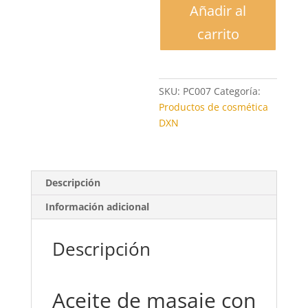
Añadir al
con
Ganoderma
carrito
cantidad
SKU:
PC007
Categoría:
Productos de cosmética
DXN
Descripción
Información adicional
Descripción
Aceite de masaje con